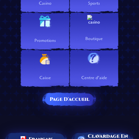
Casino
Sports
Boutique
Promotions
Caisse
Centre d'aide
Page D'accueil
Clavardage En