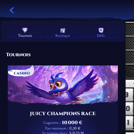
Défis
Boutique
Tournois
Tournois
CASINO
JUICY CHAMPIONS RACE
10 000 €
Cagnotte :
Pari minimum :
0,50 €
Se termine dans:
3j 15:25:34