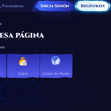
s, Proveedores
Inicia Sesión
Regístrate
a
esa página
res
Cajero
Centro de Ayuda