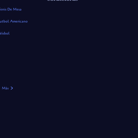
enis De Mesa
utbol Americano
éisbol
Más