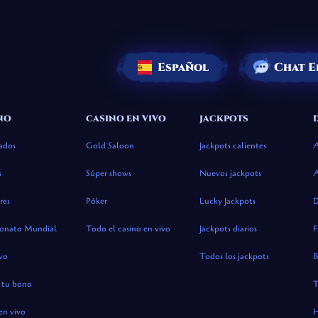
Español
Chat E
NO
CASINO EN VIVO
JACKPOTS
ados
Gold Saloon
Jackpots calientes
A
s
Súper shows
Nuevos jackpots
A
res
Póker
Lucky Jackpots
D
onato Mundial
Todo el casino en vivo
Jackpots diarios
F
vo
Todos los jackpots
B
 tu bono
T
en vivo
H