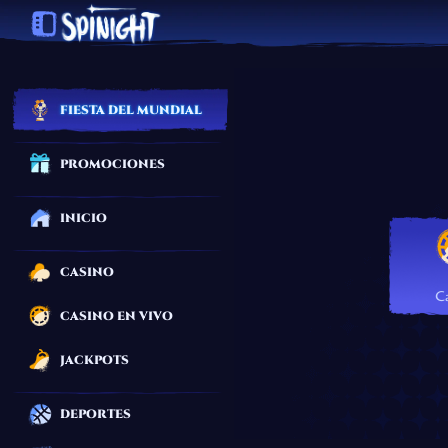
FIESTA DEL MUNDIAL
PROMOCIONES
INICIO
CASINO
C
CASINO EN VIVO
JACKPOTS
DEPORTES