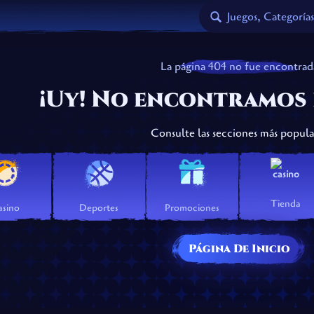
Juegos, Categoría
La página 404 no fue encontrad
¡Uy! No encontramos 
Consulte las secciones más popula
Tienda
asino
Deportes
Promociones
Página De Inicio