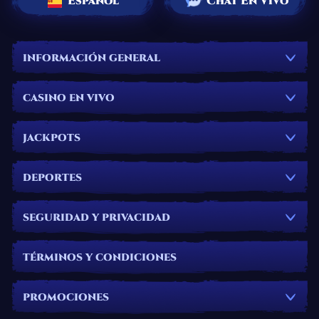
Español
Chat En Vivo
INFORMACIÓN GENERAL
CASINO EN VIVO
JACKPOTS
DEPORTES
SEGURIDAD Y PRIVACIDAD
TÉRMINOS Y CONDICIONES
PROMOCIONES