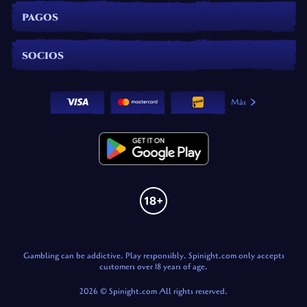
PAGOS
SOCIOS
Más
Gambling can be addictive. Play responsibly. Spinight.com only accepts
customers over 18 years of age.
2026 © Spinight.com All rights reserved.