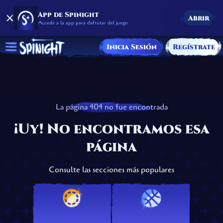
App de Spinight
Abrir
Accede a la app para disfrutar del juego
Inicia Sesión
Regístrate
La página 404 no fue encontrada
¡Uy! No encontramos esa
página
Consulte las secciones más populares