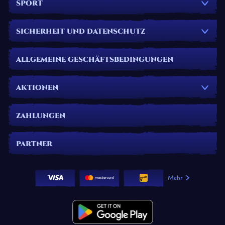
SPORT
SICHERHEIT UND DATENSCHUTZ
ALLGEMEINE GESCHÄFTSBEDINGUNGEN
AKTIONEN
ZAHLUNGEN
PARTNER
Mehr