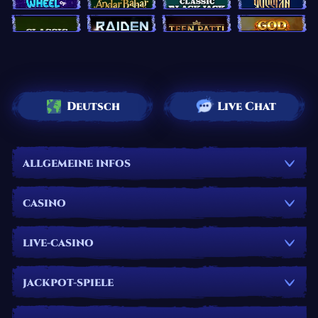
Wheel of Fortune
Andar Bahar
Blackjack Classic
Russian Poker
Roulette
Raiden Medal Burst
Teen Patti
God Hand Feature Buy
Deutsch
Live Chat
ALLGEMEINE INFOS
CASINO
LIVE-CASINO
JACKPOT-SPIELE