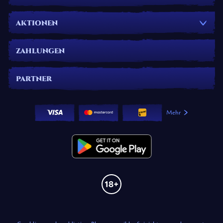
AKTIONEN
ZAHLUNGEN
PARTNER
Mehr