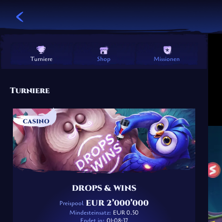
Missionen
Shop
Turniere
Turniere
CASINO
DROPS & WINS
EUR 2’000’000
Preispool
Mindesteinsatz:
EUR 0.50
Endet in:
01:08:37