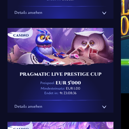
Details ansehen
CASINO
PRAGMATIC LIVE PRESTIGE CUP
EUR 5’000
Preispool
Mindesteinsatz:
EUR 1.00
Endet in:
4t 23:08:36
Details ansehen