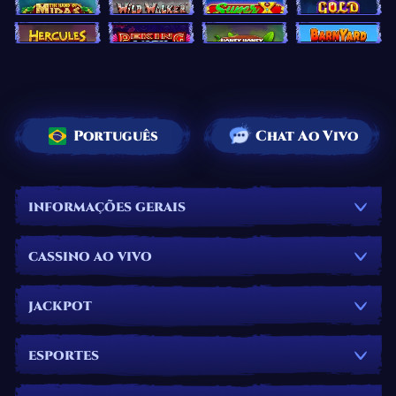
Hand of Midas 2
Wild Walker
Super X
Gold Oasis
Hercules and Pegasus
Peking Luck
Honey Honey Honey
Barnyard Megahays Megaways
Português
Chat Ao Vivo
INFORMAÇÕES GERAIS
CASSINO AO VIVO
JACKPOT
ESPORTES