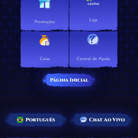
Loja
Promoções
Caixa
Central de Ajuda
Página Inicial
Português
Chat Ao Vivo