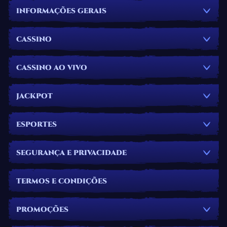
INFORMAÇÕES GERAIS
CASSINO
CASSINO AO VIVO
JACKPOT
ESPORTES
SEGURANÇA E PRIVACIDADE
TERMOS E CONDIÇÕES
PROMOÇÕES