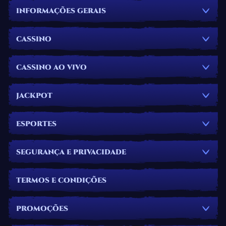
INFORMAÇÕES GERAIS
CASSINO
CASSINO AO VIVO
JACKPOT
ESPORTES
SEGURANÇA E PRIVACIDADE
TERMOS E CONDIÇÕES
PROMOÇÕES