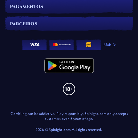
PAGAMENTOS
PARCEIROS
Mais
Gambling can be addictive. Play responsibly. Spinight.com only accepts
customers over 18 years of age.
2026 © Spinight.com All rights reserved.