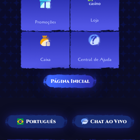
Loja
Promoções
Caixa
Central de Ajuda
Página Inicial
Português
Chat Ao Vivo