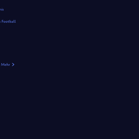
nis
 Football
Mehr