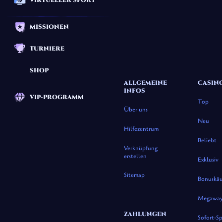
VIRTUELLER SPORT
MISSIONEN
TURNIERE
SHOP
ALLGEMEINE
CASIN
INFOS
VIP-PROGRAMM
Top
Über uns
Neu
Hilfezentrum
Beliebt
Verknüpfung
erstellen
Exklusiv
Sitemap
Bonuskäu
Megaway
ZAHLUNGEN
Sofort-Sp