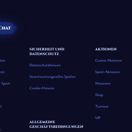
Chat
SICHERHEIT UND
AKTIONEN
DATENSCHUTZ
ten
Casino-Aktionen
Datenschutzhinweis
ten
Sport-Aktionen
Verantwortungsvolles Spielen
r Sport
Missionen
Cookie-Hinweis
Shop
ll
Turniere
VIP
ALLGEMEINE
GESCHÄFTSBEDINGUNGEN
y