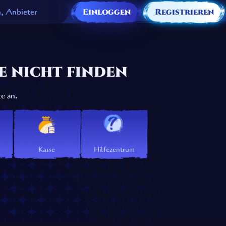
n, Anbieter
Einloggen
Registrieren
e nicht finden
te an.
Kasse
Hilfezentrum